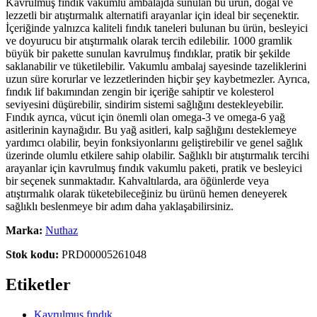
Kavrulmuş fındık vakumlu ambalajda sunulan bu ürün, doğal ve
lezzetli bir atıştırmalık alternatifi arayanlar için ideal bir seçenektir.
İçeriğinde yalnızca kaliteli fındık taneleri bulunan bu ürün, besleyici
ve doyurucu bir atıştırmalık olarak tercih edilebilir. 1000 gramlik
büyük bir pakette sunulan kavrulmuş fındıklar, pratik bir şekilde
saklanabilir ve tüketilebilir. Vakumlu ambalaj sayesinde tazeliklerini
uzun süre korurlar ve lezzetlerinden hiçbir şey kaybetmezler. Ayrıca,
fındık lif bakımından zengin bir içeriğe sahiptir ve kolesterol
seviyesini düşürebilir, sindirim sistemi sağlığını destekleyebilir.
Fındık ayrıca, vücut için önemli olan omega-3 ve omega-6 yağ
asitlerinin kaynağıdır. Bu yağ asitleri, kalp sağlığını desteklemeye
yardımcı olabilir, beyin fonksiyonlarını geliştirebilir ve genel sağlık
üzerinde olumlu etkilere sahip olabilir. Sağlıklı bir atıştırmalık tercihi
arayanlar için kavrulmuş fındık vakumlu paketi, pratik ve besleyici
bir seçenek sunmaktadır. Kahvaltılarda, ara öğünlerde veya
atıştırmalık olarak tüketebileceğiniz bu ürünü hemen deneyerek
sağlıklı beslenmeye bir adım daha yaklaşabilirsiniz.
Marka:
Nuthaz
Stok kodu:
PRD00005261048
Etiketler
Kavrulmuş fındık