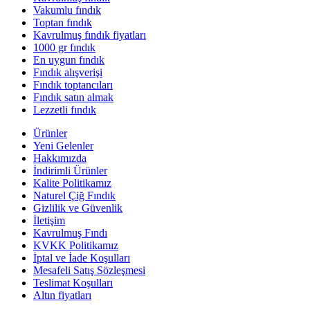
Vakumlu fındık
Toptan fındık
Kavrulmuş fındık fiyatları
1000 gr fındık
En uygun fındık
Fındık alışverişi
Fındık toptancıları
Fındık satın almak
Lezzetli fındık
Ürünler
Yeni Gelenler
Hakkımızda
İndirimli Ürünler
Kalite Politikamız
Naturel Çiğ Fındık
Gizlilik ve Güvenlik
İletişim
Kavrulmuş Fındı
KVKK Politikamız
İptal ve İade Koşulları
Mesafeli Satış Sözleşmesi
Teslimat Koşulları
Altın fiyatları