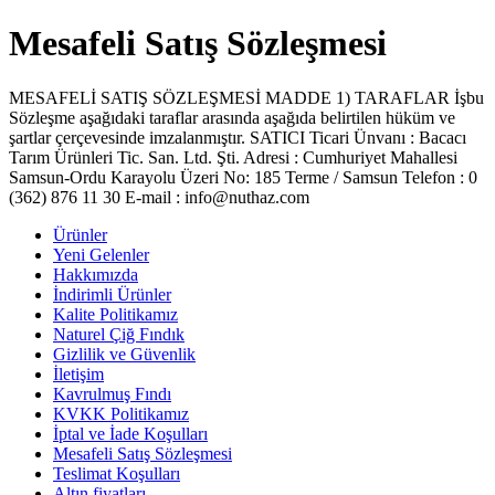
Mesafeli Satış Sözleşmesi
MESAFELİ SATIŞ SÖZLEŞMESİ MADDE 1) TARAFLAR İşbu
Sözleşme aşağıdaki taraflar arasında aşağıda belirtilen hüküm ve
şartlar çerçevesinde imzalanmıştır. SATICI Ticari Ünvanı : Bacacı
Tarım Ürünleri Tic. San. Ltd. Şti. Adresi : Cumhuriyet Mahallesi
Samsun-Ordu Karayolu Üzeri No: 185 Terme / Samsun Telefon : 0
(362) 876 11 30 E-mail : info@nuthaz.com
Ürünler
Yeni Gelenler
Hakkımızda
İndirimli Ürünler
Kalite Politikamız
Naturel Çiğ Fındık
Gizlilik ve Güvenlik
İletişim
Kavrulmuş Fındı
KVKK Politikamız
İptal ve İade Koşulları
Mesafeli Satış Sözleşmesi
Teslimat Koşulları
Altın fiyatları