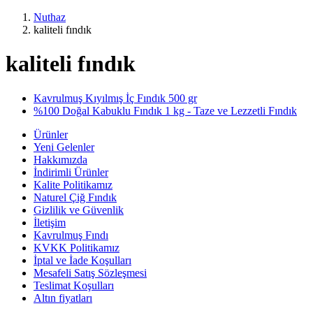
Nuthaz
kaliteli fındık
kaliteli fındık
Kavrulmuş Kıyılmış İç Fındık 500 gr
%100 Doğal Kabuklu Fındık 1 kg - Taze ve Lezzetli Fındık
Ürünler
Yeni Gelenler
Hakkımızda
İndirimli Ürünler
Kalite Politikamız
Naturel Çiğ Fındık
Gizlilik ve Güvenlik
İletişim
Kavrulmuş Fındı
KVKK Politikamız
İptal ve İade Koşulları
Mesafeli Satış Sözleşmesi
Teslimat Koşulları
Altın fiyatları